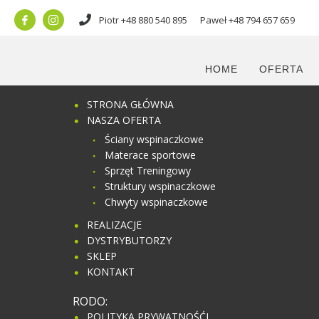
Piotr
+48 880 540 895
Paweł
+48 794 657 659
Mapa
strony
HOME
OFERTA
STRONA GŁÓWNA
NASZA OFERTA
Ściany wspinaczkowe
Materace sportowe
Sprzęt Treningowy
Struktury wspinaczkowe
Chwyty wspinaczkowe
REALIZACJE
DYSTRYBUTORZY
SKLEP
KONTAKT
RODO:
POLITYKA PRYWATNOŚĆI